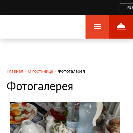
RU
Главная
–
О гостинице
–
Фотогалерея
Фотогалерея