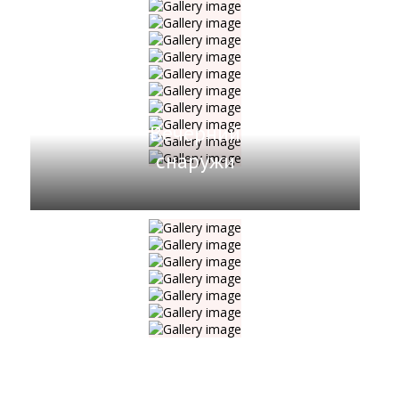
Вечерний
снаружи