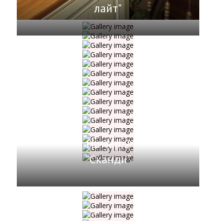
лайт"
Номер 2
"Сканди"